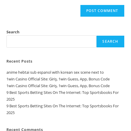
Search
SEARCH
Recent Posts
anime hebtai sub espanol with korean sex scene next to
1win Casino Official Site: Giriş, 1win Guess, App, Bonus Code
1win Casino Official Site: Giriş, 1win Guess, App, Bonus Code
9 Best Sports Betting Sites On The Internet: Top Sportsbooks For
2025
9 Best Sports Betting Sites On The Internet: Top Sportsbooks For
2025
Recent Comments