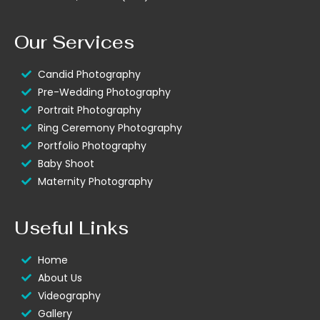
Our Services
Candid Photography
Pre-Wedding Photography
Portrait Photography
Ring Ceremony Photography
Portfolio Photography
Baby Shoot
Maternity Photography
Useful Links
Home
About Us
Videography
Gallery