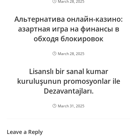
March 28, 2025
Альтернатива онлайн-казино:
азартная игра на финансы в
обходя блокировок
March 28, 2025
Lisanslı bir sanal kumar
kuruluşunun promosyonlar ile
Dezavantajları.
March 31, 2025
Leave a Reply