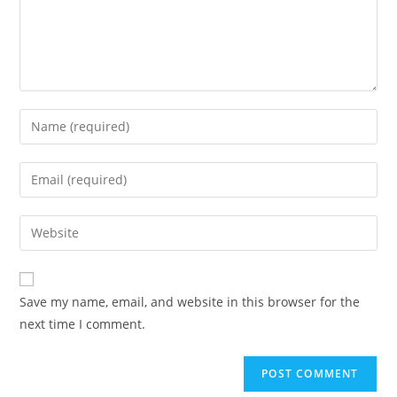
Save my name, email, and website in this browser for the
next time I comment.