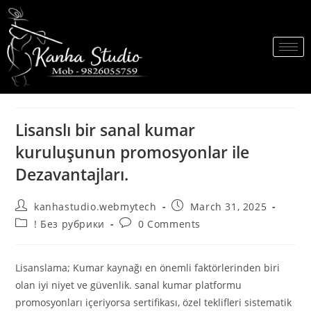
Lisanslı bir sanal kumar
kuruluşunun promosyonlar ile
Dezavantajları.
kanhastudio.webmytech
March 31, 2025
! Без рубрики
0 Comments
Lisanslama; Kumar kaynağı en önemli faktörlerinden biri
olan iyi niyet ve güvenlik. sanal kumar platformu
promosyonları içeriyorsa sertifikası, özel teklifleri sistematik