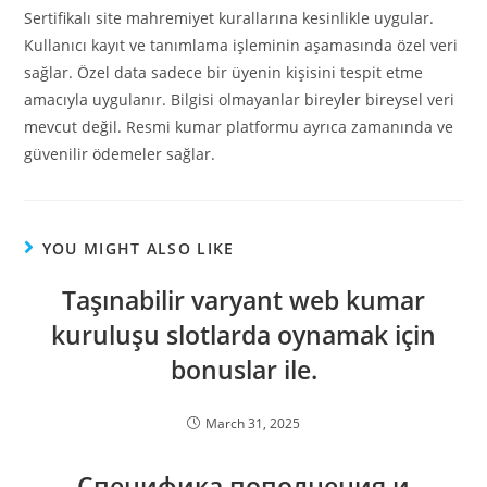
Sertifikalı site mahremiyet kurallarına kesinlikle uygular.
Kullanıcı kayıt ve tanımlama işleminin aşamasında özel veri
sağlar. Özel data sadece bir üyenin kişisini tespit etme
amacıyla uygulanır. Bilgisi olmayanlar bireyler bireysel veri
mevcut değil. Resmi kumar platformu ayrıca zamanında ve
güvenilir ödemeler sağlar.
YOU MIGHT ALSO LIKE
Taşınabilir varyant web kumar
kuruluşu slotlarda oynamak için
bonuslar ile.
March 31, 2025
Специфика пополнения и