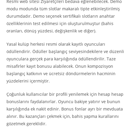
Resmi web sitesi Ziyaretçileri bedava eğlenebilecek. Demo
modu modunda tüm slotlar makaralı tipte etkinleştirilmiş
durumdadır. Demo seçenek sertifikalı slotların anahtar
özelliklerinin test edilmesi için oluşturulmuştur (bahis
oranları, dönüş yüzdesi, değişkenlik ve diğer).
Yasal kulüp herkesi resmi olarak kayıtlı oyuncuları
ödüllendirir. Ödüller başlangıç ​​seviyesindekilere ve düzenli
oyunculara gerçek para karşılığında ödüllendirilir. Taze
misafirler kayıt bonusu alabilecek. Onun kompozisyon
başlangıç katkının ve ücretsiz döndürmelerin hacminin
yüzdelerini içermiştir.
Çoğunluk kullanıcılar bir profili yenilemek için hesap hesap
bonuslarını faydalanırlar. Oyuncu bakiye yatırır ve bunun
karşılığında ek nakit edinir. Bonus fonlar ayrı bir mevduata
alınır. Bu kazançları çekmek için, bahis yapma kurallarını
gözetmek gereklidir.