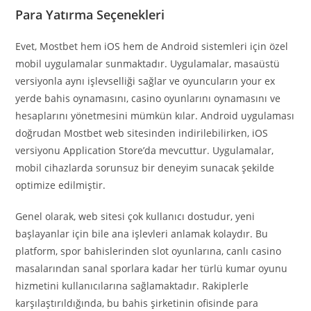
Para Yatırma Seçenekleri
Evet, Mostbet hem iOS hem de Android sistemleri için özel
mobil uygulamalar sunmaktadır. Uygulamalar, masaüstü
versiyonla aynı işlevselliği sağlar ve oyuncuların your ex
yerde bahis oynamasını, casino oyunlarını oynamasını ve
hesaplarını yönetmesini mümkün kılar. Android uygulaması
doğrudan Mostbet web sitesinden indirilebilirken, iOS
versiyonu Application Store’da mevcuttur. Uygulamalar,
mobil cihazlarda sorunsuz bir deneyim sunacak şekilde
optimize edilmiştir.
Genel olarak, web sitesi çok kullanıcı dostudur, yeni
başlayanlar için bile ana işlevleri anlamak kolaydır. Bu
platform, spor bahislerinden slot oyunlarına, canlı casino
masalarından sanal sporlara kadar her türlü kumar oyunu
hizmetini kullanıcılarına sağlamaktadır. Rakiplerle
karşılaştırıldığında, bu bahis şirketinin ofisinde para