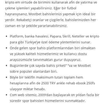
kripto em virtude de birimini kullanarak afin de yatırma ve
çekme işlemleri yapabilirsiniz. Eğer bir futbol
hayranıysanız, Mostbet bahislerinizi yapmak için ideal bir
yerdir. Rekabetçi oranlar ve çizgilerle, bahislerinizden her
zaman en iyi şekilde yararlanabilirsiniz.
Platform, banka havalesi, Papara, Skrill, Neteller ve kripto
para gibi Türkiye’ye özel ödeme yöntemlerini sunar.
Önde gelen spor bahis platformlarından biri olmaktan
ve yüksek kaliteli hizmetlerimiz ve kullanıcı dostu
arayüzümüzle tanınmaktan gurur duyuyoruz.
Bugünlerde çok sayıda bahis şirketi” “va ve Mostbet
sobre popüler olanlardan biri.
Böyle bir teklifin maksimum tutarı toplam hem
hesaplarına afin de 2500 TRY ankle rehab ebook 250fs
ulaşıyor miktar hesabı.
Com web sitemiz, 2009’dan başlayarak on yıldan fazla bir
süredir spor bahisleri hizmetlerini sunmaktadır.