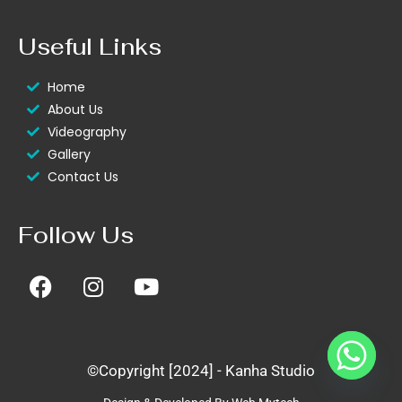
Useful Links
Home
About Us
Videography
Gallery
Contact Us
Follow Us
©Copyright [2024] - Kanha Studio