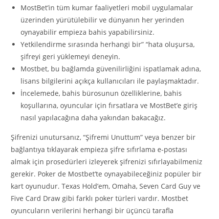
MostBet’in tüm kumar faaliyetleri mobil uygulamalar
üzerinden yürütülebilir ve dünyanın her yerinden
oynayabilir empieza bahis yapabilirsiniz.
Yetkilendirme sırasında herhangi bir” “hata oluşursa,
şifreyi geri yüklemeyi deneyin.
Mostbet, bu bağlamda güvenilirliğini ispatlamak adına,
lisans bilgilerini açıkça kullanıcıları ile paylaşmaktadır.
İncelemede, bahis bürosunun özelliklerine, bahis
koşullarına, oyuncular için fırsatlara ve MostBet’e giriş
nasıl yapılacağına daha yakından bakacağız.
Şifrenizi unutursanız, “Şifremi Unuttum” veya benzer bir
bağlantıya tıklayarak empieza şifre sıfırlama e-postası
almak için prosedürleri izleyerek şifrenizi sıfırlayabilmeniz
gerekir. Poker de Mostbet’te oynayabileceğiniz popüler bir
kart oyunudur. Texas Hold’em, Omaha, Seven Card Guy ve
Five Card Draw gibi farklı poker türleri vardır. Mostbet
oyuncuların verilerini herhangi bir üçüncü tarafla