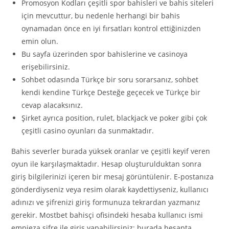
Promosyon Kodları çeşitli spor bahisleri ve bahis siteleri
için mevcuttur, bu nedenle herhangi bir bahis
oynamadan önce en iyi fırsatları kontrol ettiğinizden
emin olun.
Bu sayfa üzerinden spor bahislerine ve casinoya
erişebilirsiniz.
Sohbet odasında Türkçe bir soru sorarsanız, sohbet
kendi kendine Türkçe Desteğe geçecek ve Türkçe bir
cevap alacaksınız.
Şirket ayrıca position, rulet, blackjack ve poker gibi çok
çeşitli casino oyunları da sunmaktadır.
Bahis severler burada yüksek oranlar ve çeşitli keyif veren
oyun ile karşılaşmaktadır. Hesap oluşturulduktan sonra
giriş bilgilerinizi içeren bir mesaj görüntülenir. E-postanıza
gönderdiyseniz veya resim olarak kaydettiyseniz, kullanıcı
adınızı ve şifrenizi giriş formunuza tekrardan yazmanız
gerekir. Mostbet bahisçi ofisindeki hesaba kullanıcı ismi
empieza şifre ile giriş yapabilirsiniz; burada hesapta