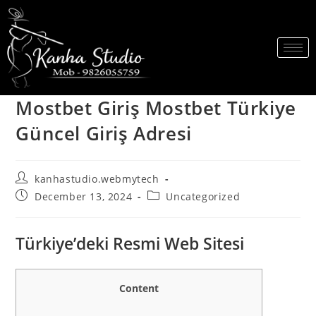
Mostbet Giriş Mostbet Türkiye
Güncel Giriş Adresi
kanhastudio.webmytech
December 13, 2024
Uncategorized
Türkiye’deki Resmi Web Sitesi
Content