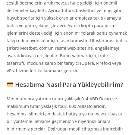
çeşitli ödemelerin artık mevcut hale geldiği için önemli
ilerlemeler kaydetti. Ayrıca futbol, basketbol ve tenis gibi
büyük sporlar için yüksek oranlar empieza tek tıklamayla
bahis ve para çekme işlevleri. Ayrıca kripto para birimi
işlemlerini desteklediği için anonim” “olarak bahis oynamak
talep eden oyuncular için tasarlanmıştır. Uluslararası bahis
şirketi Mostbet. com’un resmi web sitesine, engellemeyi
aşarak kolayca erişilebilir. Bunu yapmak için, trafik
tasarrufu moduna sahip bir tarayıcı (Opera, Firefox) veya
VPN hizmetleri kullanmanız gerekir.
Hesabıma Nasıl Para Yükleyebilirim?
Minimum pra yatırma tutarı yaklaşık 0, 4 ABD Doları ve
maksimum tutar yaklaşık four. 000 ABD Dolarıdır.
Hesabınızı silmek için destek hattıyla ya da mevcut başka
bir yöntemle iletişime geçmeniz ve niyetinizi onlara
bildirmeniz gerekir. Doğrudan mobil cihazınıza indirebilir