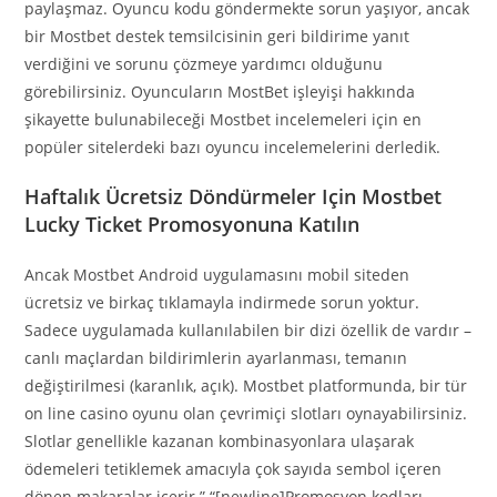
paylaşmaz. Oyuncu kodu göndermekte sorun yaşıyor, ancak
bir Mostbet destek temsilcisinin geri bildirime yanıt
verdiğini ve sorunu çözmeye yardımcı olduğunu
görebilirsiniz. Oyuncuların MostBet işleyişi hakkında
şikayette bulunabileceği Mostbet incelemeleri için en
popüler sitelerdeki bazı oyuncu incelemelerini derledik.
Haftalık Ücretsiz Döndürmeler Için Mostbet
Lucky Ticket Promosyonuna Katılın
Ancak Mostbet Android uygulamasını mobil siteden
ücretsiz ve birkaç tıklamayla indirmede sorun yoktur.
Sadece uygulamada kullanılabilen bir dizi özellik de vardır –
canlı maçlardan bildirimlerin ayarlanması, temanın
değiştirilmesi (karanlık, açık). Mostbet platformunda, bir tür
on line casino oyunu olan çevrimiçi slotları oynayabilirsiniz.
Slotlar genellikle kazanan kombinasyonlara ulaşarak
ödemeleri tetiklemek amacıyla çok sayıda sembol içeren
dönen makaralar içerir.” “[newline]Promosyon kodları,