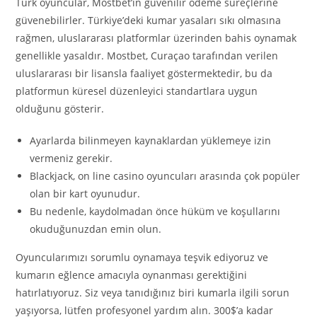
Türk oyuncular, Mostbet’in güvenilir ödeme süreçlerine
güvenebilirler. Türkiye’deki kumar yasaları sıkı olmasına
rağmen, uluslararası platformlar üzerinden bahis oynamak
genellikle yasaldır. Mostbet, Curaçao tarafından verilen
uluslararası bir lisansla faaliyet göstermektedir, bu da
platformun küresel düzenleyici standartlara uygun
olduğunu gösterir.
Ayarlarda bilinmeyen kaynaklardan yüklemeye izin
vermeniz gerekir.
Blackjack, on line casino oyuncuları arasında çok popüler
olan bir kart oyunudur.
Bu nedenle, kaydolmadan önce hüküm ve koşullarını
okuduğunuzdan emin olun.
Oyuncularımızı sorumlu oynamaya teşvik ediyoruz ve
kumarın eğlence amacıyla oynanması gerektiğini
hatırlatıyoruz. Siz veya tanıdığınız biri kumarla ilgili sorun
yaşıyorsa, lütfen profesyonel yardım alın. 300$’a kadar