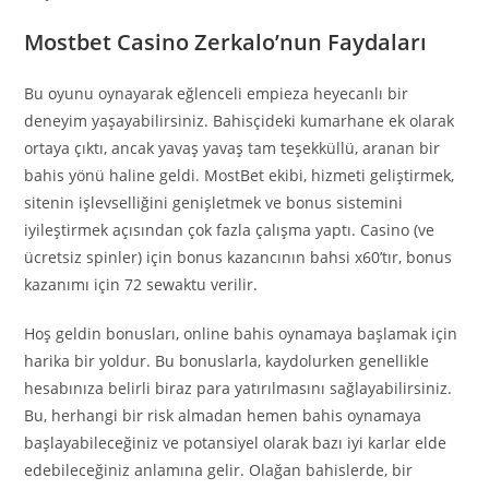
Mostbet Casino Zerkalo’nun Faydaları
Bu oyunu oynayarak eğlenceli empieza heyecanlı bir
deneyim yaşayabilirsiniz. Bahisçideki kumarhane ek olarak
ortaya çıktı, ancak yavaş yavaş tam teşekküllü, aranan bir
bahis yönü haline geldi. MostBet ekibi, hizmeti geliştirmek,
sitenin işlevselliğini genişletmek ve bonus sistemini
iyileştirmek açısından çok fazla çalışma yaptı. Casino (ve
ücretsiz spinler) için bonus kazancının bahsi x60’tır, bonus
kazanımı için 72 sewaktu verilir.
Hoş geldin bonusları, online bahis oynamaya başlamak için
harika bir yoldur. Bu bonuslarla, kaydolurken genellikle
hesabınıza belirli biraz para yatırılmasını sağlayabilirsiniz.
Bu, herhangi bir risk almadan hemen bahis oynamaya
başlayabileceğiniz ve potansiyel olarak bazı iyi karlar elde
edebileceğiniz anlamına gelir. Olağan bahislerde, bir