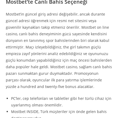
Mostbet’te Canlı Bahis Seçeneği
Mostbet’in güncel giriş adresi değişebilir, ancak durante
güncel adresi öğrenmek için resmi net sitesini veya
güvenilir kaynakları takip etmeniz önerilir. Mostbet on line
casino, canlı bahis deneyiminin gücü sayesinde kendisini
dünyanın en tanınmış spor bahislerinden biri olarak kabul
ettirmiştir. Maçı izleyebildiğiniz, the girl takımın güçlü
empieza zayıf yönlerini analiz edebildiğiniz ve oyununuzu
güçlü konumdan yapabildiğiniz için maç öncesi bahislerden
daha popüler hale geldi. Mostbet casino, sağlam canlı bahis
pazarı sunmaktan gurur duymaktadır. Promosyonun
parçası olarak, oyuncular ilk para yatırma işlemlerinde
yüzde a hundred and twenty-five bonus alacaklar.
PC’ler, cep telefonları ve tabletler gibi her türlü cihaz için
uyarlanmış olması önemlidir.
Mostbet INSIDE, Türk müşteriler için önde gelen bahis